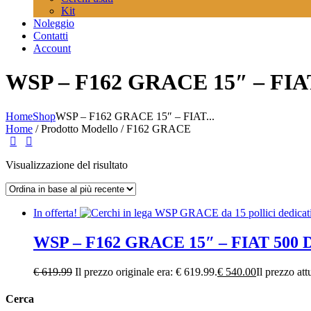
Kit
Noleggio
Contatti
Account
WSP – F162 GRACE 15″ – FI
Home
Shop
WSP – F162 GRACE 15″ – FIAT...
Home
/ Prodotto Modello / F162 GRACE
Visualizzazione del risultato
In offerta!
WSP – F162 GRACE 15″ – FIAT 500
€
619.99
Il prezzo originale era: € 619.99.
€
540.00
Il prezzo att
Cerca