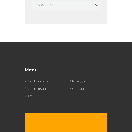
OGNI PCD
Menu
Cerchi in lega
Noleggio
Cerchi usati
Contatti
Kit