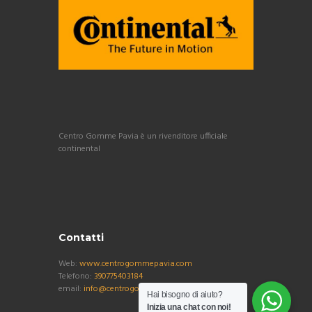
Centro Gomme Pavia è un rivenditore ufficiale
continental
Contatti
Web:
www.centrogommepavia.com
Telefono:
390775403184
email:
info@centrogommepavia.com
Hai bisogno di aiuto?
Inizia una chat con noi!