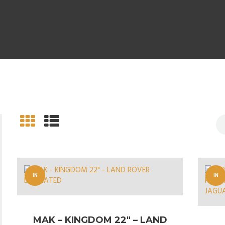
IN
IN
OFFERT
OFFERT
A!
A!
MAK – KINGDOM 22″ – LAND