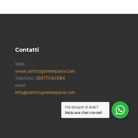
Contatti
Web:
www.centrogommepavia.com
Telefono:
390775403184
email:
info@centrogommepavia.com
Hai bisogno di aiuto?
Inizia una chat con noi!