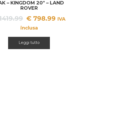
K – KINGDOM 20″ – LAND
ROVER
Il
Il
1419.99
€
798.99
IVA
prezzo
prezzo
inclusa
originale
attuale
era:
è:
Leggi tutto
€ 1419.99.
€ 798.99.