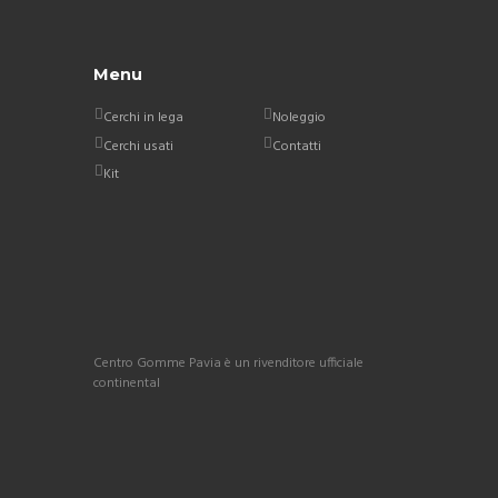
Menu
Cerchi in lega
Noleggio
Cerchi usati
Contatti
Kit
Centro Gomme Pavia è un rivenditore ufficiale
continental