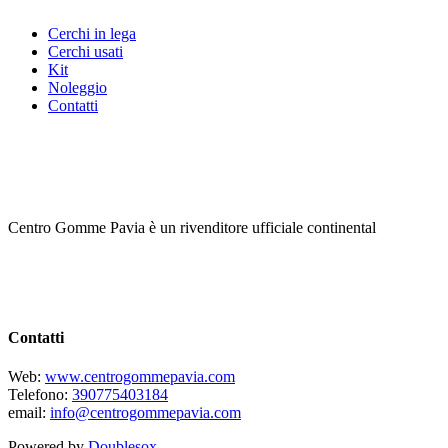
Cerchi in lega
Cerchi usati
Kit
Noleggio
Contatti
Centro Gomme Pavia è un rivenditore ufficiale continental
Contatti
Web:
www.centrogommepavia.com
Telefono:
390775403184
email:
info@centrogommepavia.com
Powered by
Doublesox