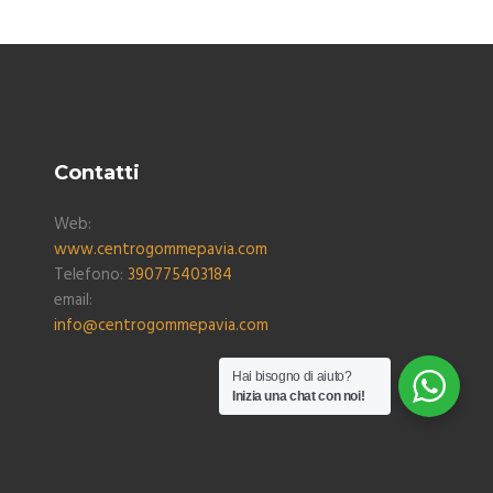
Contatti
Web:
www.centrogommepavia.com
Telefono:
390775403184
email:
info@centrogommepavia.com
Hai bisogno di aiuto?
Inizia una chat con noi!