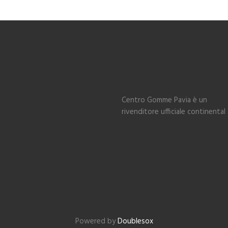
Centro Gomme Pavia è un
rivenditore ufficiale continental
Powered by
Doublesox