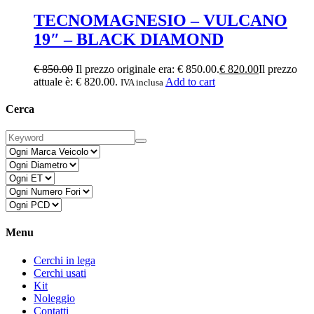
TECNOMAGNESIO – VULCANO
19″ – BLACK DIAMOND
€
850.00
Il prezzo originale era: € 850.00.
€
820.00
Il prezzo
attuale è: € 820.00.
Add to cart
IVA inclusa
Cerca
Menu
Cerchi in lega
Cerchi usati
Kit
Noleggio
Contatti