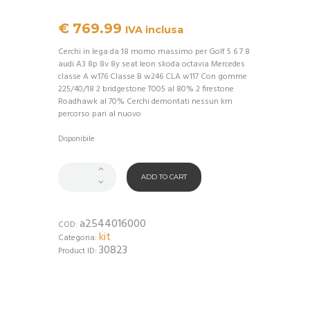
€
769.99
IVA inclusa
Cerchi in lega da 18 momo massimo per Golf 5 6 7 8
audi A3 8p 8v 8y seat leon skoda octavia Mercedes
classe A w176 Classe B w246 CLA w117 Con gomme
225/40/18 2 bridgestone T005 al 80% 2 firestone
Roadhawk al 70% Cerchi demontati nessun km
percorso pari al nuovo
Disponibile
ADD TO CART
a2544016000
COD:
kit
Categoria:
30823
Product ID: