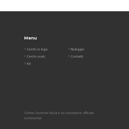
Menu
Cerchi in lega
Noleggio
Cerchi usati
Contatti
Kit
Centro Gomme Pavia è un rivenditore ufficiale
continental