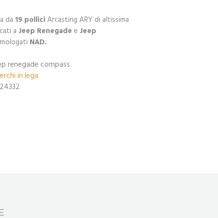
ga da
19 pollici
Arcasting ARY di altissima
cati a
Jeep Renegade
e
Jeep
mologati
NAD.
eep renegade compass
erchi in lega
24332
E