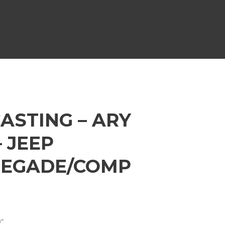
ASTING – ARY
– JEEP
NEGADE/COMP
9″