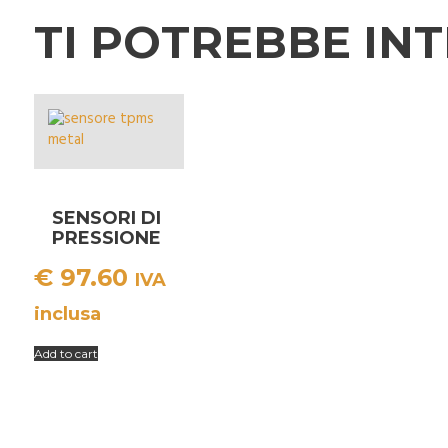
TI POTREBBE IN
SENSORI DI
PRESSIONE
TPMS
€
97.60
METAL
IVA
inclusa
Add to cart