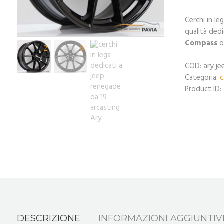
Cerchi in le
qualità dedi
Compass
o
ary j
COD:
c
Categoria:
Product ID:
DESCRIZIONE
INFORMAZIONI AGGIUNTIV