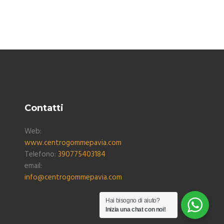
Contatti
Web:
www.centrogommepavia.com
Telefono:
390775403184
email:
info@centrogommepavia.com
Hai bisogno di aiuto?
Inizia una chat con noi!