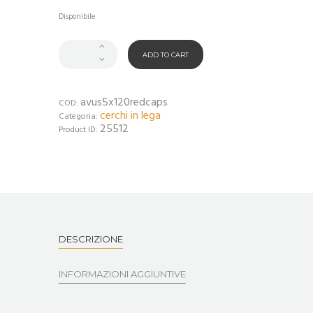
Disponibile
ADD TO CART
avus5x120redcaps
COD:
cerchi in lega
Categoria:
25512
Product ID:
DESCRIZIONE
INFORMAZIONI AGGIUNTIVE