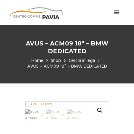
AVUS – ACM09 18″ – BMW
DEDICATED
Home
Shop
Cerchi in lega
AVUS – ACM09 18″ – BMW DEDICATED