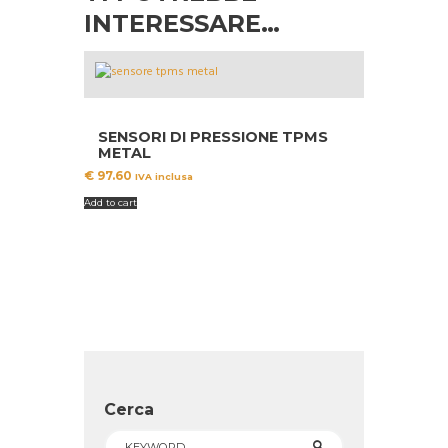
INTERESSARE…
SENSORI DI PRESSIONE TPMS
METAL
€
97.60
IVA inclusa
Add to cart
Cerca