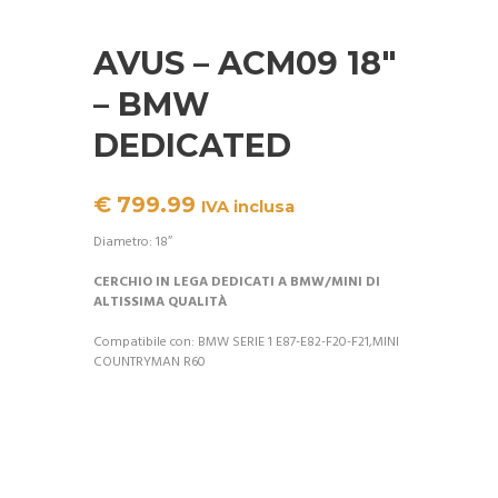
AVUS – ACM09 18″
– BMW
DEDICATED
€
799.99
IVA inclusa
Diametro: 18″
CERCHIO IN LEGA DEDICATI A BMW/MINI DI
ALTISSIMA QUALITÀ
Compatibile con: BMW SERIE 1 E87-E82-F20-F21,MINI
COUNTRYMAN R60