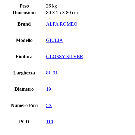
Peso
36 kg
Dimensioni
80 × 55 × 80 cm
Brand
ALFA ROMEO
Modello
GIULIA
Finitura
GLOSSY SILVER
Larghezza
8J
,
9J
Diametro
19
Numero Fori
5X
PCD
110