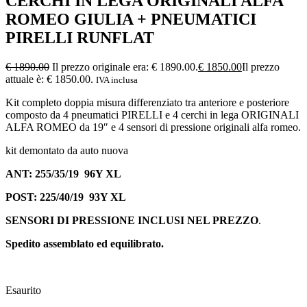
CERCHI IN LEGA ORIGINALI ALFA
ROMEO GIULIA + PNEUMATICI
PIRELLI RUNFLAT
€
1890.00
Il prezzo originale era: € 1890.00.
€
1850.00
Il prezzo
attuale è: € 1850.00.
IVA inclusa
Kit completo doppia misura differenziato tra anteriore e posteriore
composto da 4 pneumatici PIRELLI e 4 cerchi in lega ORIGINALI
ALFA ROMEO da 19″ e 4 sensori di pressione originali alfa romeo.
kit demontato da auto nuova
ANT:
255/35/19 96Y XL
POST:
225/40/19 93Y XL
SENSORI DI PRESSIONE INCLUSI NEL PREZZO
.
Spedito assemblato ed equilibrato.
Esaurito