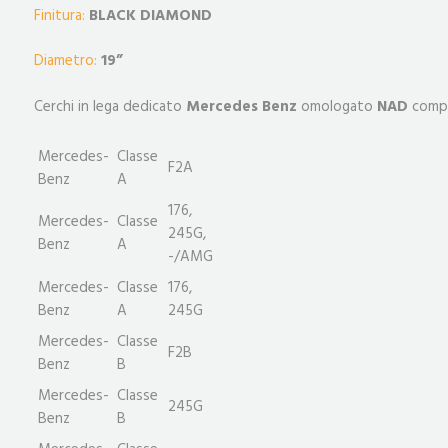
Finitura:
BLACK DIAMOND
Diametro:
19
”
Cerchi in lega dedicato
Mercedes Benz
omologato
NAD
compa
Mercedes-
Classe
F2A
Benz
A
176,
Mercedes-
Classe
245G,
Benz
A
-/AMG
Mercedes-
Classe
176,
Benz
A
245G
Mercedes-
Classe
F2B
Benz
B
Mercedes-
Classe
245G
Benz
B