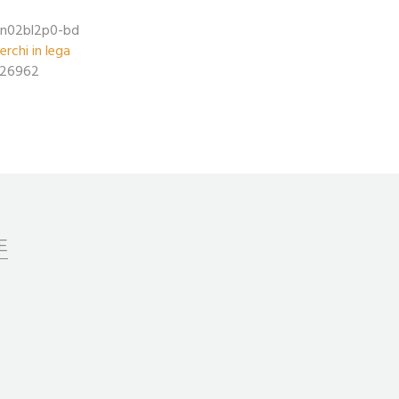
n02bl2p0-bd
erchi in lega
26962
E