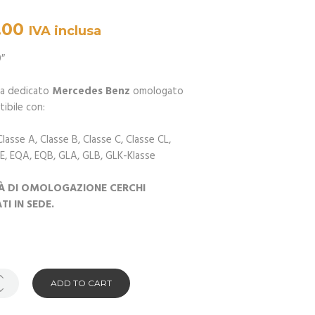
.00
IVA inclusa
9″
ega dedicato
Mercedes Benz
omologato
ibile con:
asse A, Classe B, Classe C, Classe CL,
 E, EQA, EQB, GLA, GLB, GLK-Klasse
TÀ DI OMOLOGAZIONE CERCHI
I IN SEDE.
ADD TO CART