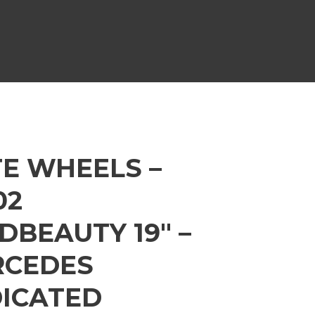
TE WHEELS –
02
DBEAUTY 19″ –
RCEDES
ICATED