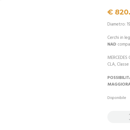
€
820
Diametro: 1
Cerchi in l
NAD
compat
MERCEDES Cl
CLA, Classe
POSSIBILI
MAGGIORAT
Disponibile