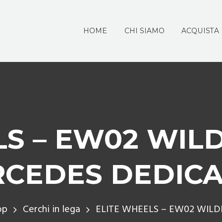
HOME
CHI SIAMO
ACQUISTA
S – EW02 WILD
CEDES DEDIC
op
Cerchi in lega
ELITE WHEELS – EW02 WILDB