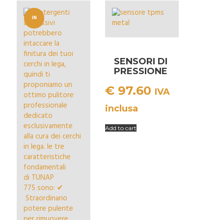
IN
OFFERT
A!
SENSORI DI
PRESSIONE
TPMS
€
97.60
METAL
IVA
inclusa
Add to cart