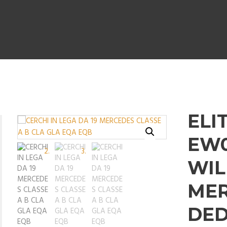
ELI
EW
WIL
ME
DED