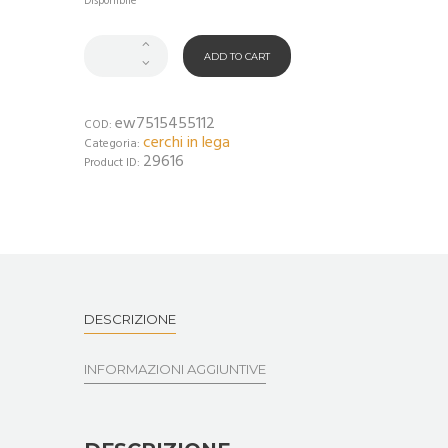
Disponibile
ADD TO CART
ew7515455112
COD:
cerchi in lega
Categoria:
29616
Product ID:
DESCRIZIONE
INFORMAZIONI AGGIUNTIVE