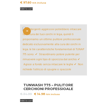
€
97.60
IVA inclusa
Add to cart
IN
OFFERT
A!
TUNWASH 775 – PULITORE
CERCHIONI PROFESSIOALE
Il
Il
€
34.99
€
14.98
IVA inclusa
prezzo
prezzo
Add to cart
originale
attuale
era:
è: