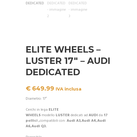
ELITE WHEELS –
LUSTER 17″ – AUDI
DEDICATED
€
649.99
IVA inclusa
Diametro: 17″
Cerchi in lega
ELITE
WHEELS
modello
LUSTER
dedicati ad
AUDI
da
17
pollici ,
compatibili con:
Audi A3,Audi A4,Audi
A6,Audi Q3.