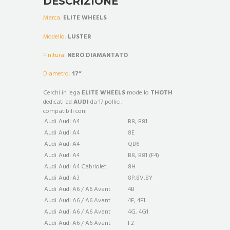
DESCRIZIONE
Marca:
ELITE WHEELS
Modello:
LUSTER
Finitura:
NERO DIAMANTATO
Diametro:
17”
Cerchi in lega
ELITE WHEELS
modello
THOTH
dedicati ad
AUDI
da 17 pollici.
compatibili con:
Audi
Audi A4
B8, B81
Audi
Audi A4
8E
Audi
Audi A4
QB6
Audi
Audi A4
B8, B81 (F4)
Audi
Audi A4 Cabriolet
8H
Audi
Audi A3
8P,8V,8Y
Audi
Audi A6 / A6 Avant
4B
Audi
Audi A6 / A6 Avant
4F, 4F1
Audi
Audi A6 / A6 Avant
4G, 4G1
Audi
Audi A6 / A6 Avant
F2