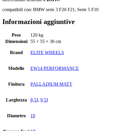
compatibili con: BMW serie 3 F20 F21, Serie 5 F10
Informazioni aggiuntive
Peso
120 kg
Dimensioni
55 × 55 × 30 cm
Brand
ELITE WHEELS
Modello
EW14 PERFORMANCE
Finitura
PALLADIUM MATT
Larghezza
8,5J
,
9,5J
Diametro
19