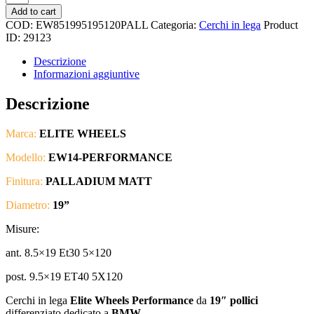
WHEELS
Add to cart
-
COD:
EW851995195120PALL
Categoria:
Cerchi in lega
Product
PERFORMANCE
ID:
29123
19"
-
Descrizione
BMW
Informazioni aggiuntive
SERIE
3
Descrizione
F20
F21
Marca:
ELITE WHEELS
DIFFERENZIATO
quantità
Modello:
EW14-PERFORMANCE
Finitura:
PALLADIUM MATT
Diametro:
19”
Misure:
ant. 8.5×19 Et30 5×120
post. 9.5×19 ET40 5X120
Cerchi in lega
Elite Wheels Performance
da
19″ pollici
differenziato dedicato a
BMW.