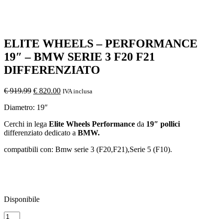
ELITE WHEELS – PERFORMANCE
19″ – BMW SERIE 3 F20 F21
DIFFERENZIATO
Il
Il
€
919.99
€
820.00
IVA inclusa
prezzo
prezzo
Diametro: 19″
originale
attuale
era:
è:
Cerchi in lega
Elite Wheels Performance
da
19″ pollici
€ 919.99.
€ 820.00.
differenziato dedicato a
BMW.
compatibili con: Bmw serie 3 (F20,F21),Serie 5 (F10).
Disponibile
ELITE