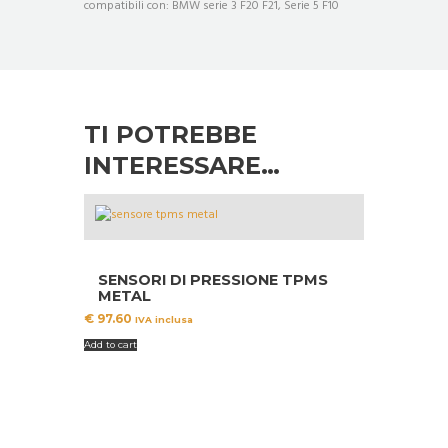
compatibili con: BMW serie 3 F20 F21, Serie 5 F10
TI POTREBBE
INTERESSARE…
SENSORI DI PRESSIONE TPMS
METAL
€
97.60
IVA inclusa
Add to cart