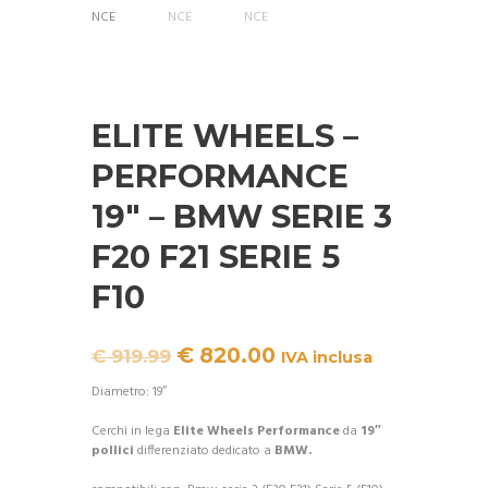
A!
ELITE WHEELS –
PERFORMANCE
19″ – BMW SERIE 3
F20 F21 SERIE 5
F10
Il
Il
€
820.00
€
919.99
IVA inclusa
prezzo
prezzo
originale
attuale
Diametro: 19″
era:
è:
€ 919.99.
€ 820.00.
Cerchi in lega
Elite Wheels Performance
da
19″
pollici
differenziato dedicato a
BMW.