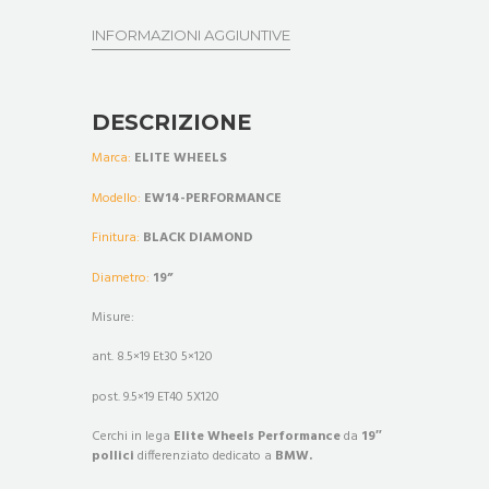
INFORMAZIONI AGGIUNTIVE
DESCRIZIONE
Marca:
ELITE WHEELS
Modello:
EW14-PERFORMANCE
Finitura:
BLACK DIAMOND
Diametro:
19”
Misure:
ant. 8.5×19 Et30 5×120
post. 9.5×19 ET40 5X120
Cerchi in lega
Elite Wheels Performance
da
19″
pollici
differenziato dedicato a
BMW.