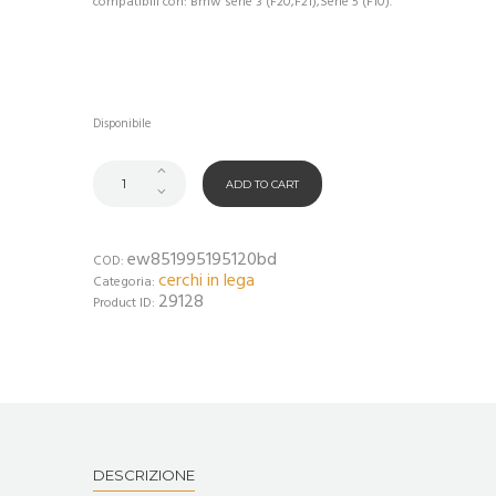
compatibili con: Bmw serie 3 (F20,F21),Serie 5 (F10).
Disponibile
ADD TO CART
ew851995195120bd
COD:
cerchi in lega
Categoria:
29128
Product ID:
DESCRIZIONE