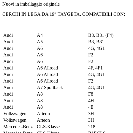
Nuovi in imballaggio originale
CERCHI IN LEGA DA 19″ TAYGETA, COMPATIBILI CON:
Audi
A4
B8, B81 (F4)
Audi
A5
B8, B81
Audi
A6
4G, 4G1
Audi
A6
F2
Audi
A6
F2
Audi
A6 Allroad
4F, 4F1
Audi
A6 Allroad
4G, 4G1
Audi
A6 Allroad
F2
Audi
A7 Sportback
4G, 4G1
Audi
A8
F8
Audi
A8
4H
Audi
A8
4E
Volkswagen
Arteon
3H
Volkswagen
Arteon
3H
Mercedes-Benz
CLS-Klasse
218