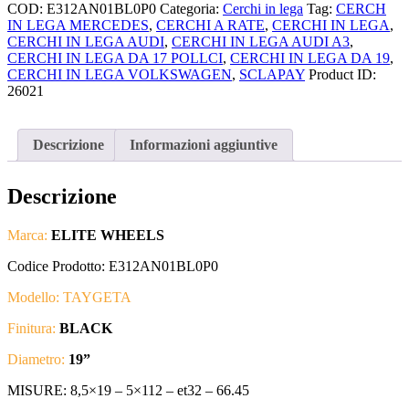
COD:
E312AN01BL0P0
Categoria:
Cerchi in lega
Tag:
CERCH
IN LEGA MERCEDES
,
CERCHI A RATE
,
CERCHI IN LEGA
,
CERCHI IN LEGA AUDI
,
CERCHI IN LEGA AUDI A3
,
CERCHI IN LEGA DA 17 POLLCI
,
CERCHI IN LEGA DA 19
,
CERCHI IN LEGA VOLKSWAGEN
,
SCLAPAY
Product ID:
26021
Descrizione
Informazioni aggiuntive
Descrizione
Marca:
ELITE WHEELS
Codice Prodotto: E312AN01BL0P0
Modello: TAYGETA
Finitura:
BLACK
Diametro:
19
”
MISURE: 8
,5×19 – 5×112
– et32 – 66.45