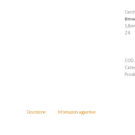
Cerch
Bm
5,Bm
Z4.
COD
Cate
Prod
Descrizione
Informazioni aggiuntive