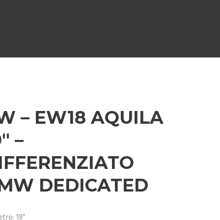
W – EW18 AQUILA
″ –
IFFERENZIATO
MW DEDICATED
tro: 19″