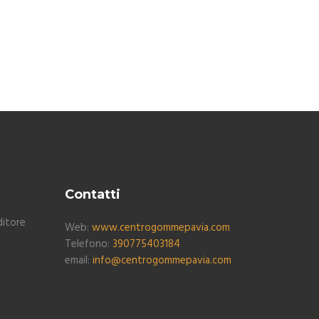
Contatti
ditore
Web:
www.centrogommepavia.com
Telefono:
390775403184
email:
info@centrogommepavia.com