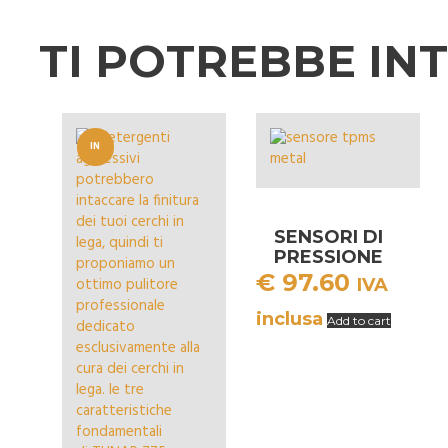
TI POTREBBE IN
IN
OFFERT
A!
SENSORI DI
PRESSIONE
TPMS METAL
€
97.60
IVA
inclusa
Add to cart