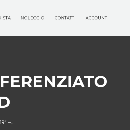
ISTA
NOLEGGIO
CONTATTI
ACCOUNT
IFFERENZIATO
D
″ –...