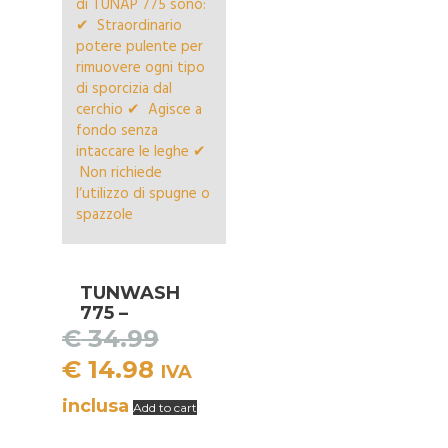
TUNWASH
775 –
PULITORE
€
34.99
CERCHIONI
Il
Il
€
14.98
IVA
PROFESSIOA
LE
prezzo
prezzo
inclusa
Add to cart
originale
attuale