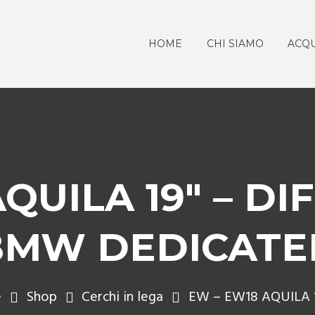
HOME
CHI SIAMO
ACQU
QUILA 19″ – D
BMW DEDICATE
e
Shop
Cerchi in lega
EW – EW18 AQUILA 19