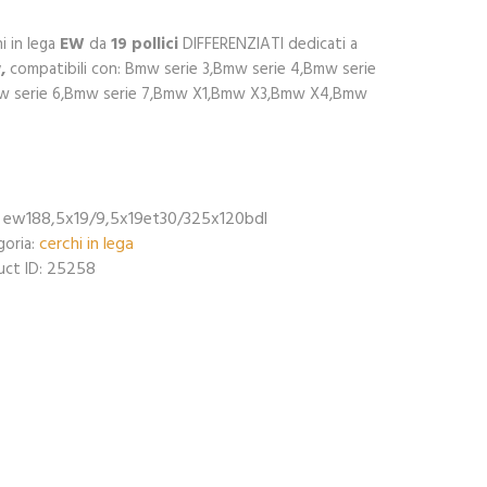
i in lega
EW
da
19 pollici
DIFFERENZIATI dedicati a
w
,
compatibili con: Bmw serie 3,Bmw serie 4,Bmw serie
w serie 6,Bmw serie 7,Bmw X1,Bmw X3,Bmw X4,Bmw
ew188,5x19/9,5x19et30/325x120bdl
:
cerchi in lega
goria:
25258
uct ID: