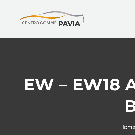
EW – EW18 A
Hom