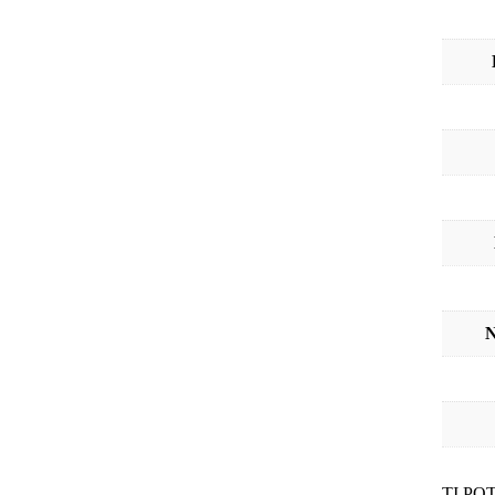
N
TI P