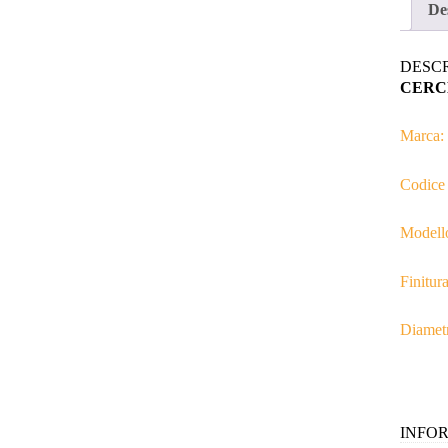
De
DESC
CERC
Marca:
Codice
Modell
Finitura
Diamet
INFO