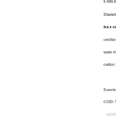
€
690.0
Diamet
iva e
c
cerchio
usato r
codice
Esaurit
COD: