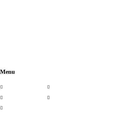
Menu
Cerchi in lega
Noleggio
Cerchi usati
Contatti
Kit