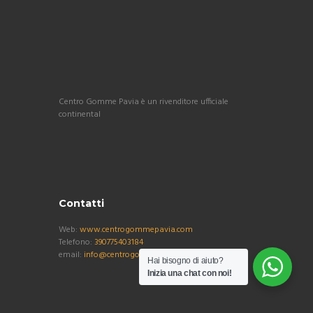
Centro Gomme Pavia è un rivenditore ufficiale
continental
Contatti
Web:
www.centrogommepavia.com
Telefono:
390775403184
email:
info@centrogommepavia.com
Hai bisogno di aiuto?
Inizia una chat con noi!