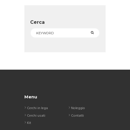
Cerca
Menu
Cerchi in lega
Noleggio
Cerchi usati
Contatti
Kit