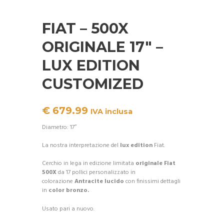
FIAT – 500X
ORIGINALE 17″ –
LUX EDITION
CUSTOMIZED
€
679.99
IVA inclusa
Diametro: 17″
La nostra interpretazione del
lux edition
Fiat.
Cerchio in lega in edizione limitata
originale Fiat
500X
da 17 pollici personalizzato in
colorazione
Antracite lucido
con finissimi dettagli
in
color bronzo.
Usato pari a nuovo.