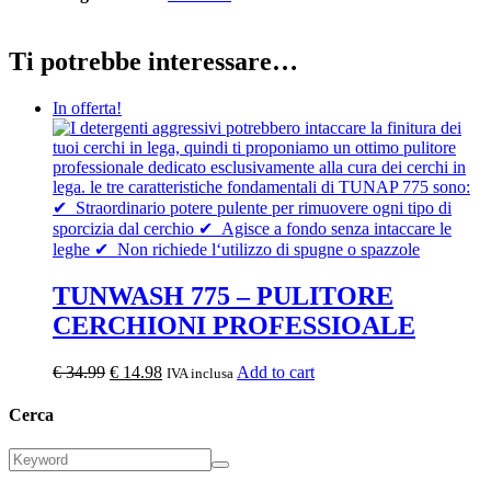
Ti potrebbe interessare…
In offerta!
TUNWASH 775 – PULITORE
CERCHIONI PROFESSIOALE
Il
Il
€
34.99
€
14.98
Add to cart
IVA inclusa
prezzo
prezzo
originale
attuale
Cerca
era:
è:
€ 34.99.
€ 14.98.