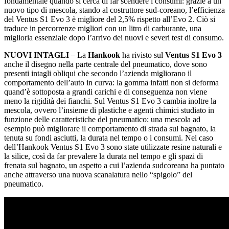
fondamentale quando si cerca di far scendere i consumi: grazie a un
nuovo tipo di mescola, stando al costruttore sud-coreano, l’efficienza
del Ventus S1 Evo 3 è migliore del 2,5% rispetto all’Evo 2. Ciò si
traduce in percorrenze migliori con un litro di carburante, una
miglioria essenziale dopo l’arrivo dei nuovi e severi test di consumo.
NUOVI INTAGLI
– La
Hankook
ha rivisto sul
Ventus S1 Evo 3
anche il disegno nella parte centrale del pneumatico, dove sono
presenti intagli obliqui che secondo l’azienda migliorano il
comportamento dell’auto in curva: la gomma infatti non si deforma
quand’è sottoposta a grandi carichi e di conseguenza non viene
meno la rigidità dei fianchi. Sul Ventus S1 Evo 3 cambia inoltre la
mescola, ovvero l’insieme di plastiche e agenti chimici studiato in
funzione delle caratteristiche del pneumatico: una mescola ad
esempio può migliorare il comportamento di strada sul bagnato, la
tenuta su fondi asciutti, la durata nel tempo o i consumi. Nel caso
dell’Hankook Ventus S1 Evo 3 sono state utilizzate resine naturali e
la silice, così da far prevalere la durata nel tempo e gli spazi di
frenata sul bagnato, un aspetto a cui l’azienda sudcoreana ha puntato
anche attraverso una nuova scanalatura nello “spigolo” del
pneumatico.