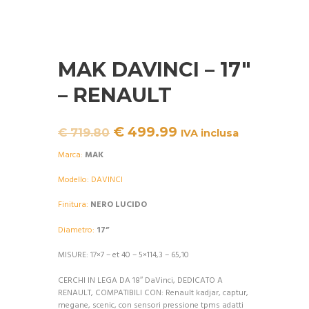
MAK DAVINCI – 17″
– RENAULT
Il
Il
€
499.99
€
719.80
IVA inclusa
prezzo
prezzo
originale
attuale
Marca:
MAK
era:
è:
€ 719.80.
€ 499.99.
Modello: DAVINCI
Finitura:
NERO LUCIDO
Diametro:
17
”
MISURE: 17×7 – et 40 – 5×114,3 – 65,10
CERCHI IN LEGA DA 18″ DaVinci, DEDICATO A
RENAULT, COMPATIBILI CON: Renault kadjar, captur,
megane, scenic, con sensori pressione tpms adatti