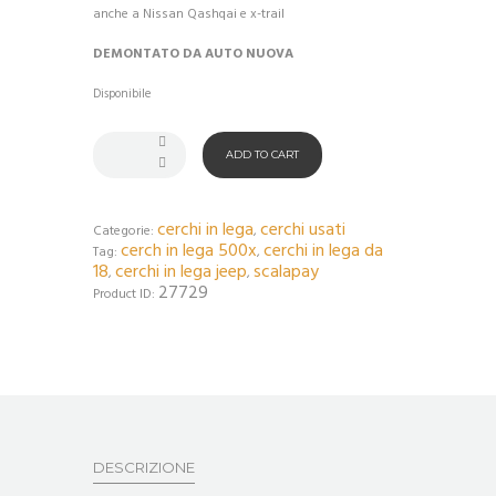
anche a Nissan Qashqai e x-trail
DEMONTATO DA AUTO NUOVA
Disponibile
ADD TO CART
cerchi in lega
cerchi usati
Categorie:
,
cerch in lega 500x
cerchi in lega da
Tag:
,
18
cerchi in lega jeep
scalapay
,
,
27729
Product ID:
DESCRIZIONE