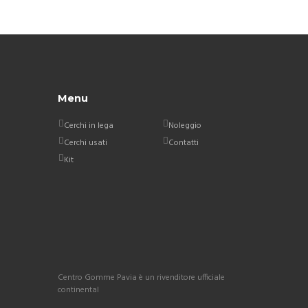
Menu
Cerchi in lega
Noleggio
Cerchi usati
Contatti
Kit
Centro Gomme Pavia è un rivenditore ufficiale
continental