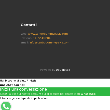
Contatti
Web:
www.centrogommepavia.com
Telefono:
390775403184
email:
info@centrogommepavia.com
Powered by
Doublesox
Hai bisogno di aiuto?
Inizia
una chat con noi!
Inizia una conversazione
Ciao! Fai clic sul nostro account qui di seguito per chattare su
WhatsApp
Il team in genere risponde in pochi minuti.