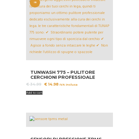
IN
OFFERT
A!
TUNWASH 775 – PULITORE
CERCHIONI PROFESSIOALE
Il
Il
€
34.99
€
14.98
IVA inclusa
prezzo
prezzo
Add to cart
originale
attuale
era:
è:
€ 34.99.
€ 14.98.