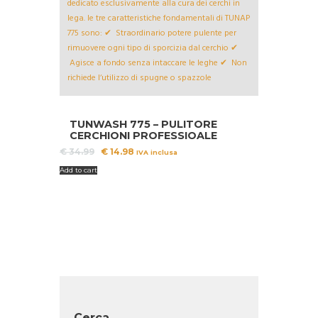
A!
TUNWASH 775 – PULITORE
CERCHIONI PROFESSIOALE
Il
Il
€
34.99
€
14.98
IVA inclusa
prezzo
prezzo
Add to cart
originale
attuale
era:
è:
€ 34.99.
€ 14.98.
Cerca