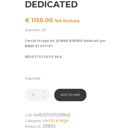
DEDICATED
€
1150.00
IVA inclusa
Diametro: 20″
Cerchi in lega da 20 MAK KOENIG dedicati per
BMW X1 U11 IX1
8X20 ET51 5X112 66.6
Disponibile
ADD TO CART
ko82051511266bd
COD:
cerchi in lega
Categoria:
29892
Product ID: