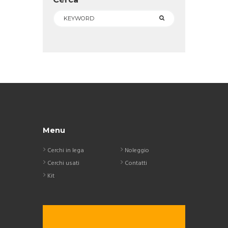
Menu
Cerchi in lega
Noleggio
Cerchi usati
Contatti
Kit