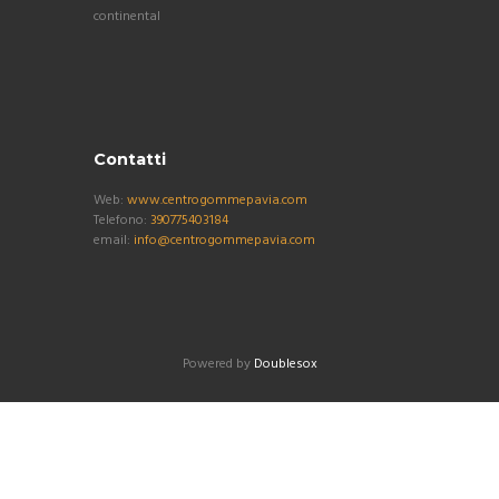
continental
Contatti
Web:
www.centrogommepavia.com
Telefono:
390775403184
email:
info@centrogommepavia.com
Powered by
Doublesox