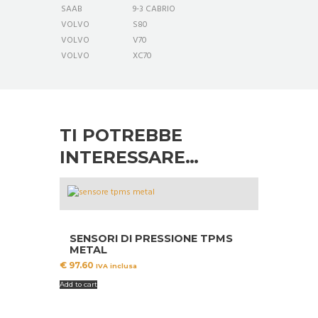
SAAB
9-3 CABRIO
VOLVO
S80
VOLVO
V70
VOLVO
XC70
TI POTREBBE
INTERESSARE…
SENSORI DI PRESSIONE TPMS
METAL
€
97.60
IVA inclusa
Add to cart