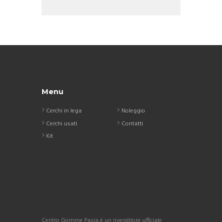
Menu
Cerchi in lega
Noleggio
Cerchi usati
Contatti
Kit
Centro Gomme Pavia è un rivenditore ufficiale