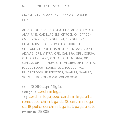
MISURE:
18×8 – et 41 – 5×110 – 65,10
CERCHI IN LEGA MAK LARIO DA 18″ COMPATIBILI
CON:
ALFA R. BRERA, ALFA R. GIULIETTA, ALFA R. SPYDER,
ALFA R. 159, CADILLAC BLS, CITROEN C4, CITROEN
C5, CITROEN C6, CITROEN DS4, CITROEN DS7,
CITROEN DS9, FIAT CROMA, FIAT 500X, JEEP
CHEROKEE, JEEP RENEGADE, JEEP RENEGADE, OPEL
ADAM S, OPEL ASTRA, OPEL CALIBRA, OPEL CORSA,
OPEL GRANDLAND, OPEL GT, OPEL MERIVA, OPEL
OMEGA, OPEL SIGNUM, OPEL VECTRA, OPEL ZAFIRA,
PEUGEOT 3008, PEUGEOT 308, PEUGEOT 407,
PEUGEOT 5008, PEUGEOT 508, SAAB 9 3, SAAB 9 5,
VOLVO S80, VOLVO V70, VOLVO XC70
f8080laqm41lg2x
COD:
cerchi in lega
Categoria:
cerch in lega jeep
cerchi in lega alfa
Tag:
,
romeo
cerchi in lega da 18
cerchi in lega
,
,
da 18 pollci
cerchi in lega fiat
paga a rate
,
,
25805
Product ID: