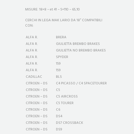
MISURE:
18×8 – et 41 – 5×110 – 65,10
CERCHI IN LEGA MAK LARIO DA 18″ COMPATIBILI
CON:
ALFA R.
BRERA
ALFA R.
GIULIETTA BREMBO BRAKES
ALFA R.
GIULIETTA NO BREMBO BRAKES
ALFA R.
SPYDER
ALFA R.
159
ALFA R.
159
CADILLAC
BLS
CITROEN – DS
C4 PICASSO / C4 SPACETOURER
CITROEN – DS
C5
CITROEN – DS
C5 AIRCROSS
CITROEN – DS
C5 TOURER
CITROEN – DS
C6
CITROEN – DS
DS4
CITROEN – DS
DS7 CROSSBACK
CITROEN – DS
DS9