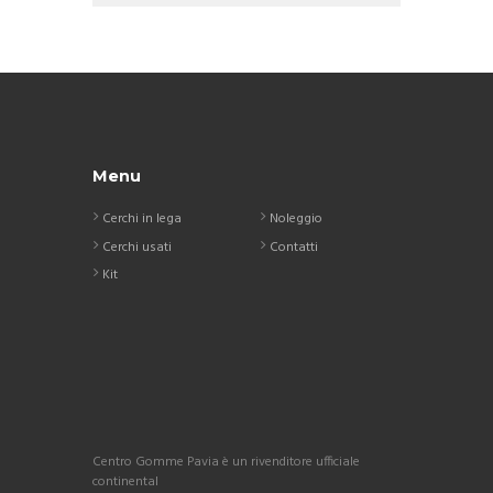
Menu
Cerchi in lega
Noleggio
Cerchi usati
Contatti
Kit
Centro Gomme Pavia è un rivenditore ufficiale
continental