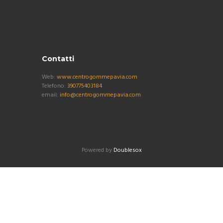
Contatti
Web:
www.centrogommepavia.com
Telefono:
390775403184
email:
info@centrogommepavia.com
Powered by
Doublesox