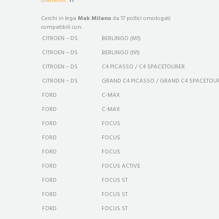
Diametro:
17”
Cerchi in lega
Mak Milano
da 17 pollici omologati
compatibili con:
CITROEN – DS
BERLINGO (M1)
CITROEN – DS
BERLINGO (N1)
CITROEN – DS
C4 PICASSO / C4 SPACETOURER
CITROEN – DS
GRAND C4 PICASSO / GRAND C4 SPACETOU
FORD
C-MAX
FORD
C-MAX
FORD
FOCUS
FORD
FOCUS
FORD
FOCUS
FORD
FOCUS ACTIVE
FORD
FOCUS ST
FORD
FOCUS ST
FORD
FOCUS ST