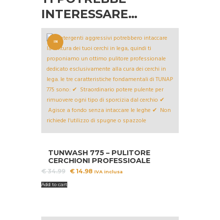
INTERESSARE…
IN
OFFERT
A!
TUNWASH 775 – PULITORE
CERCHIONI PROFESSIOALE
Il
Il
€
34.99
€
14.98
IVA inclusa
prezzo
prezzo
Add to cart
originale
attuale
era:
è:
€ 34.99.
€ 14.98.