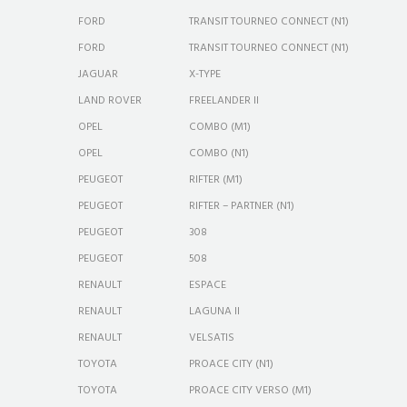
FORD
TRANSIT TOURNEO CONNECT (N1)
FORD
TRANSIT TOURNEO CONNECT (N1)
JAGUAR
X-TYPE
LAND ROVER
FREELANDER II
OPEL
COMBO (M1)
OPEL
COMBO (N1)
PEUGEOT
RIFTER (M1)
PEUGEOT
RIFTER – PARTNER (N1)
PEUGEOT
308
PEUGEOT
508
RENAULT
ESPACE
RENAULT
LAGUNA II
RENAULT
VELSATIS
TOYOTA
PROACE CITY (N1)
TOYOTA
PROACE CITY VERSO (M1)