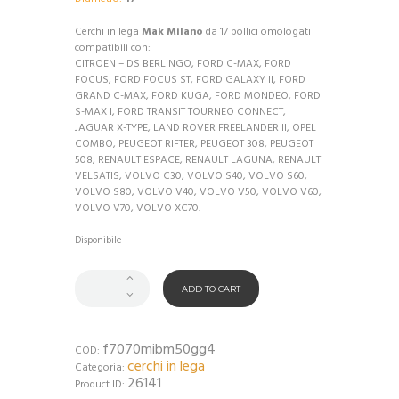
Cerchi in lega
Mak Milano
da 17 pollici omologati
compatibili con:
CITROEN – DS BERLINGO, FORD C-MAX, FORD
FOCUS, FORD FOCUS ST, FORD GALAXY II, FORD
GRAND C-MAX, FORD KUGA, FORD MONDEO, FORD
S-MAX I, FORD TRANSIT TOURNEO CONNECT,
JAGUAR X-TYPE, LAND ROVER FREELANDER II, OPEL
COMBO, PEUGEOT RIFTER, PEUGEOT 308, PEUGEOT
508, RENAULT ESPACE, RENAULT LAGUNA, RENAULT
VELSATIS, VOLVO C30, VOLVO S40, VOLVO S60,
VOLVO S80, VOLVO V40, VOLVO V50, VOLVO V60,
VOLVO V70, VOLVO XC70.
Disponibile
ADD TO CART
f7070mibm50gg4
COD:
cerchi in lega
Categoria:
26141
Product ID: