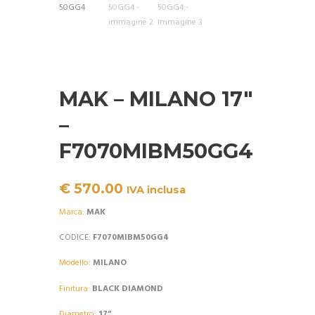
MAK – MILANO 17″
–
F7070MIBM50GG4
€
570.00
IVA inclusa
Marca:
MAK
CODICE:
F7070MIBM50GG4
Modello:
MILANO
Finitura:
BLACK DIAMOND
Diametro:
17”