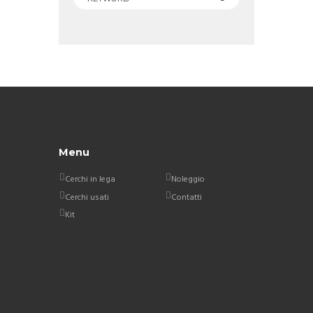
Menu
Cerchi in lega
Noleggio
Cerchi usati
Contatti
Kit