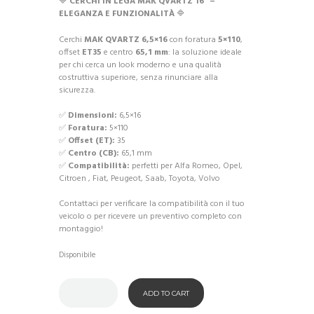
🔷
CERCHI IN LEGA MAK QVARTZ 16” –
ELEGANZA E FUNZIONALITÀ
🔷
Cerchi
MAK QVARTZ 6,5×16
con foratura
5×110
,
offset
ET35
e centro
65,1 mm
: la soluzione ideale
per chi cerca un look moderno e una qualità
costruttiva superiore, senza rinunciare alla
sicurezza.
✅
Dimensioni:
6,5×16
✅
Foratura:
5×110
✅
Offset (ET):
35
✅
Centro (CB):
65,1 mm
✅
Compatibilità:
perfetti per Alfa Romeo, Opel,
Citroen , Fiat, Peugeot, Saab, Toyota, Volvo
Contattaci per verificare la compatibilità con il tuo
veicolo o per ricevere un preventivo completo con
montaggio!
Disponibile
ADD TO CART