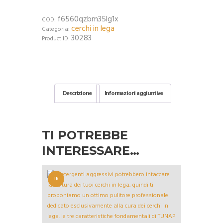
f6560qzbm35lg1x
COD:
cerchi in lega
Categoria:
30283
Product ID:
Descrizione
Informazioni aggiuntive
TI POTREBBE
INTERESSARE…
IN
OFFERT
A!