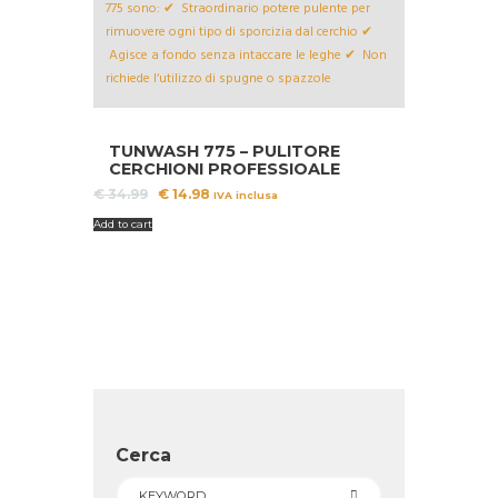
TUNWASH 775 – PULITORE
CERCHIONI PROFESSIOALE
Il
Il
€
34.99
€
14.98
IVA inclusa
prezzo
prezzo
Add to cart
originale
attuale
era:
è:
€ 34.99.
€ 14.98.
Cerca