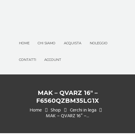
HOME
CHI SIAMO
ACQUISTA
NOLEGGIO
CONTATTI
ACCOUNT
MAK – QVARZ 16″ –
F6560QZBM35LG1X
Home
Shop
Cerchi in lega
MAK – QVARZ 16″ –...