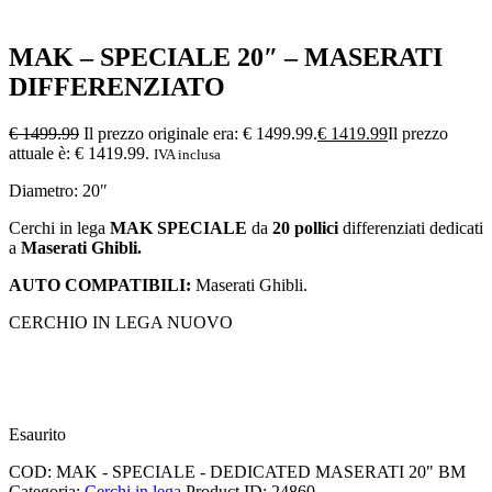
MAK – SPECIALE 20″ – MASERATI
DIFFERENZIATO
€
1499.99
Il prezzo originale era: € 1499.99.
€
1419.99
Il prezzo
attuale è: € 1419.99.
IVA inclusa
Diametro: 20″
Cerchi in lega
MAK SPECIALE
da
20 pollici
differenziati dedicati
a
Maserati Ghibli.
AUTO COMPATIBILI:
Maserati Ghibli.
CERCHIO IN LEGA NUOVO
Esaurito
COD:
MAK - SPECIALE - DEDICATED MASERATI 20" BM
Categoria:
Cerchi in lega
Product ID:
24860