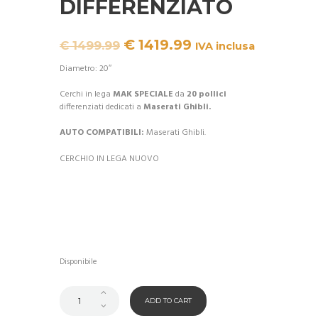
DIFFERENZIATO
Il
Il
€
1419.99
€
1499.99
IVA inclusa
prezzo
prezzo
originale
attuale
Diametro: 20″
era:
è:
€ 1499.99.
€ 1419.99.
Cerchi in lega
MAK SPECIALE
da
20 pollici
differenziati dedicati a
Maserati Ghibli.
AUTO COMPATIBILI:
Maserati Ghibli.
CERCHIO IN LEGA NUOVO
Disponibile
ADD TO CART