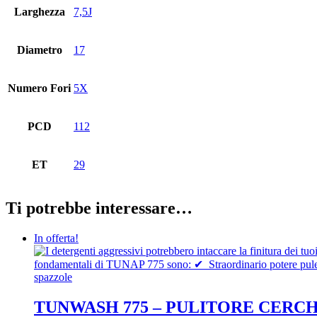
Larghezza
7,5J
Diametro
17
Numero Fori
5X
PCD
112
ET
29
Ti potrebbe interessare…
In offerta!
TUNWASH 775 – PULITORE CERC