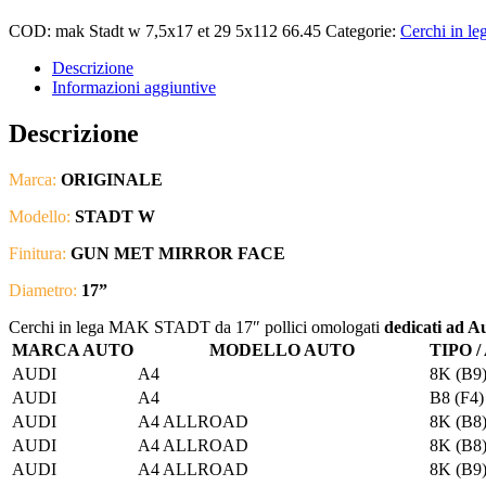
COD:
mak Stadt w 7,5x17 et 29 5x112 66.45
Categorie:
Cerchi in le
Descrizione
Informazioni aggiuntive
Descrizione
Marca:
ORIGINALE
Modello:
STADT W
Finitura:
GUN MET MIRROR FACE
Diametro:
17”
Cerchi in lega MAK STADT da 17″ pollici omologati
dedicati ad A
MARCA AUTO
MODELLO AUTO
TIPO 
AUDI
A4
8K (B9)
AUDI
A4
B8 (F4)
AUDI
A4 ALLROAD
8K (B8)
AUDI
A4 ALLROAD
8K (B8)
AUDI
A4 ALLROAD
8K (B9)