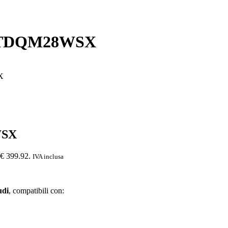
70TDQM28WSX
X
WSX
: € 399.92.
IVA inclusa
udi
, compatibili con: