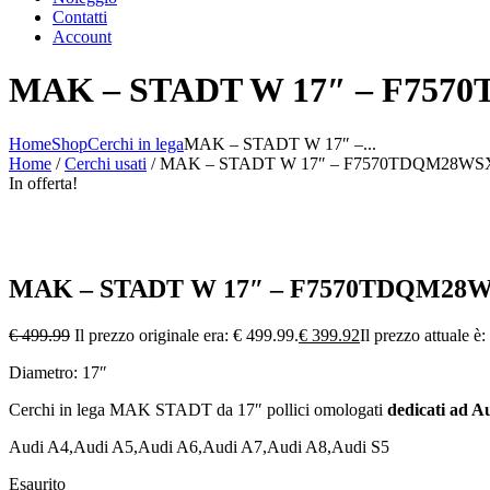
Contatti
Account
MAK – STADT W 17″ – F75
Home
Shop
Cerchi in lega
MAK – STADT W 17″ –...
Home
/
Cerchi usati
/ MAK – STADT W 17″ – F7570TDQM28WS
In offerta!
MAK – STADT W 17″ – F7570TDQM28
€
499.99
Il prezzo originale era: € 499.99.
€
399.92
Il prezzo attuale è
Diametro: 17″
Cerchi in lega MAK STADT da 17″ pollici omologati
dedicati ad A
Audi A4,Audi A5,Audi A6,Audi A7,Audi A8,Audi S5
Esaurito