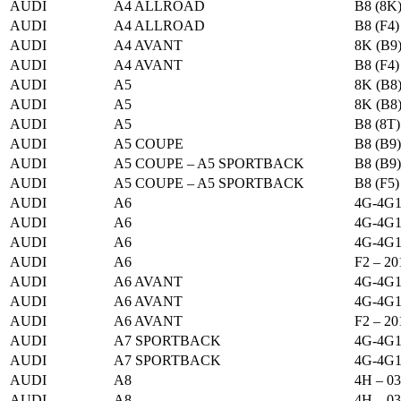
AUDI
A4 ALLROAD
B8 (8K)
AUDI
A4 ALLROAD
B8 (F4)
AUDI
A4 AVANT
8K (B9)
AUDI
A4 AVANT
B8 (F4)
AUDI
A5
8K (B8)
AUDI
A5
8K (B8)
AUDI
A5
B8 (8T)
AUDI
A5 COUPE
B8 (B9)
AUDI
A5 COUPE – A5 SPORTBACK
B8 (B9)
AUDI
A5 COUPE – A5 SPORTBACK
B8 (F5)
AUDI
A6
4G-4G1 
AUDI
A6
4G-4G1 
AUDI
A6
4G-4G1
AUDI
A6
F2 – 20
AUDI
A6 AVANT
4G-4G1 
AUDI
A6 AVANT
4G-4G1 
AUDI
A6 AVANT
F2 – 20
AUDI
A7 SPORTBACK
4G-4G1
AUDI
A7 SPORTBACK
4G-4G1 
AUDI
A8
4H – 03
AUDI
A8
4H – 03