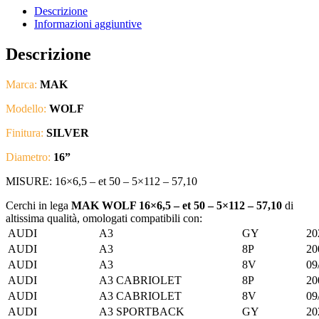
Descrizione
Informazioni aggiuntive
Descrizione
Marca:
MAK
Modello:
WOLF
Finitura:
SILVER
Diametro:
16”
MISURE: 16×6,5 – et 50 – 5×112 – 57,10
Cerchi in lega
MAK WOLF 16×6,5 – et 50 – 5×112 – 57,10
di
altissima qualità, omologati compatibili con:
AUDI
A3
GY
20
AUDI
A3
8P
20
AUDI
A3
8V
09
AUDI
A3 CABRIOLET
8P
20
AUDI
A3 CABRIOLET
8V
09
AUDI
A3 SPORTBACK
GY
20