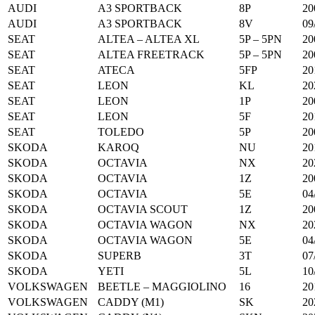
AUDI
A3 SPORTBACK
8P
20
AUDI
A3 SPORTBACK
8V
09
SEAT
ALTEA – ALTEA XL
5P – 5PN
20
SEAT
ALTEA FREETRACK
5P – 5PN
20
SEAT
ATECA
5FP
20
SEAT
LEON
KL
20
SEAT
LEON
1P
20
SEAT
LEON
5F
20
SEAT
TOLEDO
5P
20
SKODA
KAROQ
NU
20
SKODA
OCTAVIA
NX
20
SKODA
OCTAVIA
1Z
20
SKODA
OCTAVIA
5E
04
SKODA
OCTAVIA SCOUT
1Z
20
SKODA
OCTAVIA WAGON
NX
20
SKODA
OCTAVIA WAGON
5E
04
SKODA
SUPERB
3T
07
SKODA
YETI
5L
10
VOLKSWAGEN
BEETLE – MAGGIOLINO
16
20
VOLKSWAGEN
CADDY (M1)
SK
20