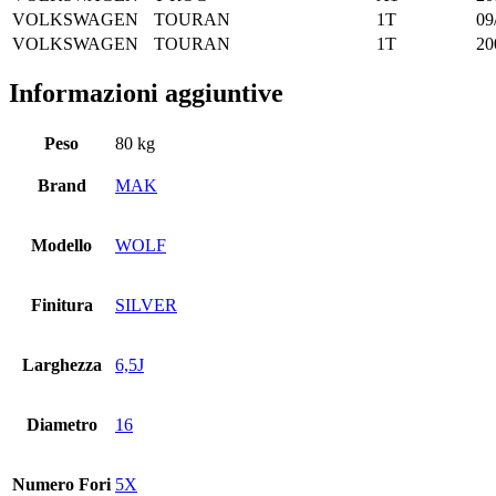
VOLKSWAGEN
TOURAN
1T
09
VOLKSWAGEN
TOURAN
1T
20
Informazioni aggiuntive
Peso
80 kg
Brand
MAK
Modello
WOLF
Finitura
SILVER
Larghezza
6,5J
Diametro
16
Numero Fori
5X