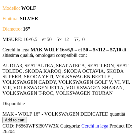
Modello:
WOLF
Finitura:
SILVER
Diametro:
16”
MISURE: 16×6,5 – et 50 – 5×112 – 57,10
Cerchi in lega
MAK WOLF 16×6,5 – et 50 – 5×112 – 57,10
di
altissima qualità, omologati compatibili con:
AUDI A3, SEAT ALTEA, SEAT ATECA, SEAT LEON, SEAT
TOLEDO, SKODA KAROQ, SKODA OCTAVIA, SKODA
SUPERB, SKODA YETI, VOLKSWAGEN BEETLE ,
VOLKSWAGEN CADDY, VOLKSWAGEN GOLF V, VI, VII,
VIII, VOLKSWAGEN JETTA, VOLKSWAGEN SHARAN,
VOLKSWAGEN T-ROC, VOLKSWAGEN TOURAN
Disponibile
MAK - WOLF 16" - VOLKSWAGEN DEDICATED quantità
Add to cart
COD:
F6560WFSI50VW3X
Categoria:
Cerchi in lega
Product ID:
26204