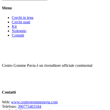
Menu
Cerchi in lega
Cerchi usati
Kit
Noleggio
Contatti
Centro Gomme Pavia è un rivenditore ufficiale continental
Contatti
Web:
www.centrogommepavia.com
Telefono:
390775403184