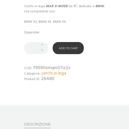
Cerchi in lega
MAX X-MODE
da 19″, dedicato a
BMW
,
ma compatibile con:
BMW X3, BMW X5, BMW X6
Disponibile
ADD TO CART
f9090xmqm37iz2x
COD:
cerchi in lega
Categoria:
26480
Product ID:
DESCRIZIONE