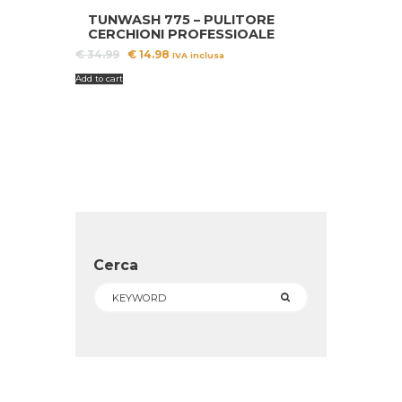
TUNWASH 775 – PULITORE
CERCHIONI PROFESSIOALE
Il
Il
€
34.99
€
14.98
IVA inclusa
prezzo
prezzo
Add to cart
originale
attuale
era:
è:
€ 34.99.
€ 14.98.
Cerca