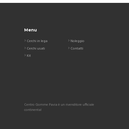
Menu
Cerchi in lega
Noleggio
Cerchi usati
Contatti
Kit
Centro Gomme Pavia è un rivenditore ufficiale
continental