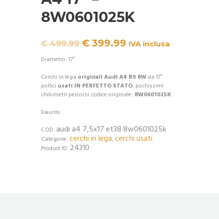
8W0601025K
Il
Il
€
399.99
€
499.99
IVA inclusa
prezzo
prezzo
originale
attuale
Diametro: 17″
era:
è:
€ 499.99.
€ 399.99.
Cerchi in lega
originali
Audi A4 B9 8W
da 17″
pollici
usati IN PERFETTO STATO
, pochissimi
chilometri percorsi. codice originale:
8W0601025K
Esaurito
audi a4 7,5x17 et38 8w0601025k
COD:
cerchi in lega
cerchi usati
Categorie:
,
24310
Product ID: