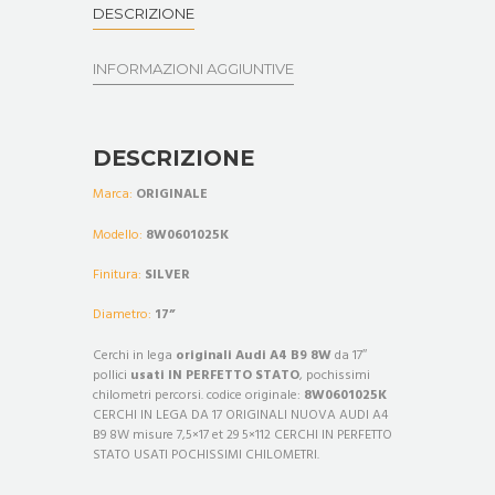
DESCRIZIONE
INFORMAZIONI AGGIUNTIVE
DESCRIZIONE
Marca:
ORIGINALE
Modello:
8W0601025K
Finitura:
SILVER
Diametro:
17”
Cerchi in lega
originali
Audi A4 B9 8W
da 17″
pollici
usati IN PERFETTO STATO
, pochissimi
chilometri percorsi. codice originale:
8W0601025K
CERCHI IN LEGA DA 17 ORIGINALI NUOVA AUDI A4
B9 8W misure 7,5×17 et 29 5×112 CERCHI IN PERFETTO
STATO USATI POCHISSIMI CHILOMETRI.