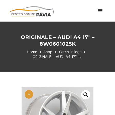
ORIGINALE – AUDI A4 17″ –
8W0601025K
Home
Shop
Cerchi in lega
ORIGINALE – AUDI A4 17″ –...
IN
OFFERT
A!