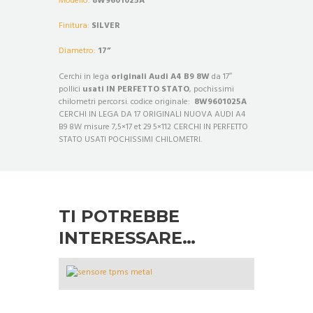
Modello:
8W9601025A
Finitura:
SILVER
Diametro:
17”
Cerchi in lega
originali
Audi A4 B9 8W
da 17″
pollici
usati IN PERFETTO STATO
, pochissimi
chilometri percorsi. codice originale:
8W9601025A
CERCHI IN LEGA DA 17 ORIGINALI NUOVA AUDI A4
B9 8W misure 7,5×17 et 29 5×112 CERCHI IN PERFETTO
STATO USATI POCHISSIMI CHILOMETRI.
TI POTREBBE
INTERESSARE…