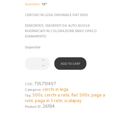
Diametro:
19”
CERCHIO IN LEGA ORIGINALE FIAT 500X.
DEMONTATI, SMONTATI DA AUTO NUOVA
RIVERNICIATI IN COLORAZIONE NERO OPACO
DIAMANTATO
Disponibile
ADD TO CART
735713407
COD:
cerchi in lega
Categoria:
500x
cerchi a rate
fiat 500x
paga a
Tag:
,
,
,
rate
paga in 3 rate
scalapay
,
,
26194
Product ID: