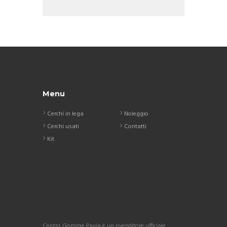
Menu
Cerchi in lega
Noleggio
Cerchi usati
Contatti
Kit
Centro Gomme Pavia è un rivenditore ufficiale