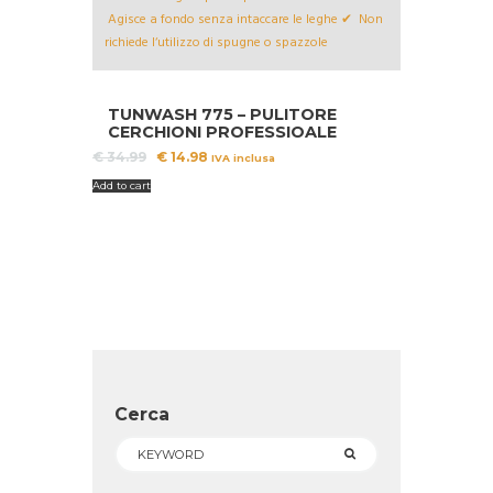
TUNWASH 775 – PULITORE
CERCHIONI PROFESSIOALE
Il
Il
€
34.99
€
14.98
IVA inclusa
prezzo
prezzo
Add to cart
originale
attuale
era:
è:
€ 34.99.
€ 14.98.
Cerca