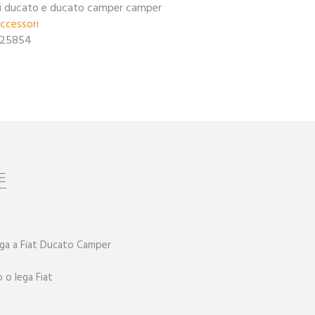
ni ducato e ducato camper camper
ccessori
25854
E
ega a Fiat Ducato Camper
 o lega Fiat