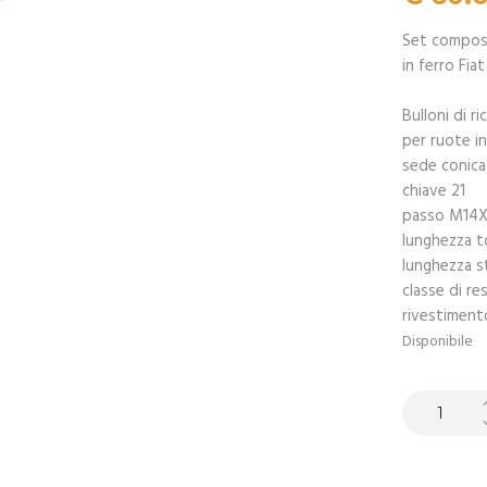
Set composto
in ferro Fia
Bulloni di 
per ruote in
sede conica
chiave 21
passo M14X
lunghezza 
lunghezza 
classe di re
rivestiment
Disponibile