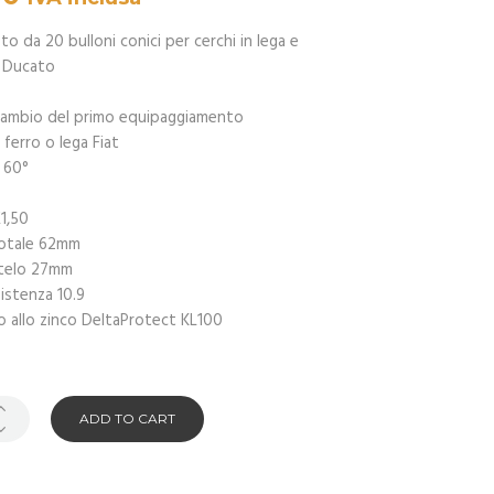
 da 20 bulloni conici per cerchi in lega e
t Ducato
ricambio del primo equipaggiamento
 ferro o lega Fiat
 60°
1,50
totale 62mm
stelo 27mm
sistenza 10.9
o allo zinco DeltaProtect KL100
ADD TO CART