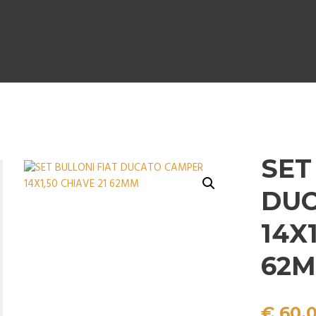
SET
DUC
14X
62
€
60.