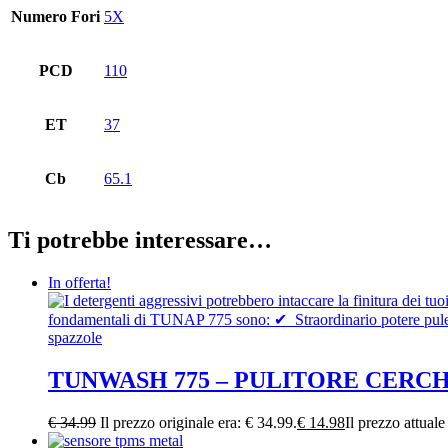
Numero Fori
5X
PCD
110
ET
37
Cb
65.1
Ti potrebbe interessare…
In offerta!
TUNWASH 775 – PULITORE CERC
€
34.99
Il prezzo originale era: € 34.99.
€
14.98
Il prezzo attuale