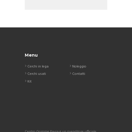
Menu
Cerchi in lega
Noleggio
Cerchi usati
Contatti
Kit
Centro Gomme Pavia è un rivenditore ufficiale