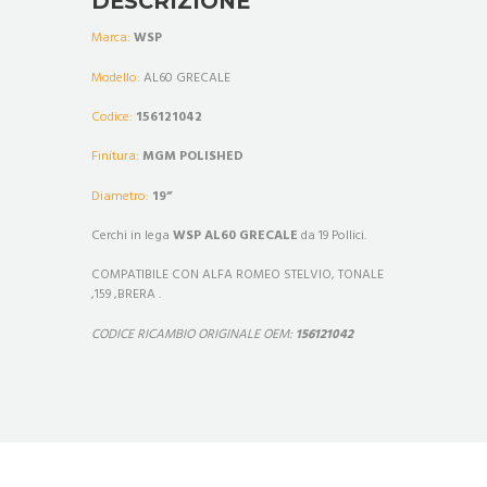
DESCRIZIONE
Marca:
WSP
Modello:
AL60 GRECALE
Codice:
156121042
Finitura:
MGM POLISHED
Diametro:
19
”
Cerchi in lega
WSP AL60 GRECALE
da 19 Pollici.
COMPATIBILE CON ALFA ROMEO STELVIO, TONALE
,159 ,BRERA .
CODICE RICAMBIO ORIGINALE OEM:
156121042