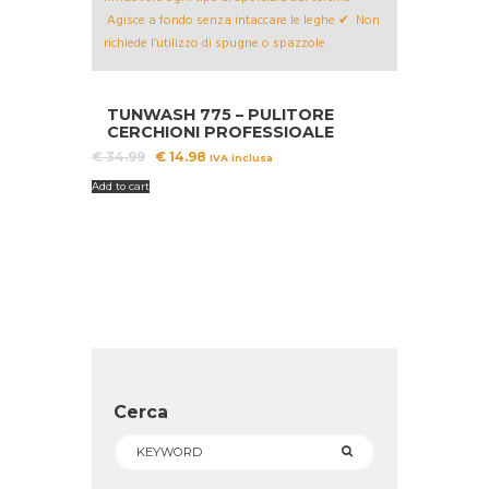
TUNWASH 775 – PULITORE
CERCHIONI PROFESSIOALE
Il
Il
€
34.99
€
14.98
IVA inclusa
prezzo
prezzo
Add to cart
originale
attuale
era:
è:
€ 34.99.
€ 14.98.
Cerca