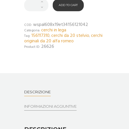
ADD TO CART
wspal608x19et34156121042
COD:
cerchi in lega
Categoria:
156117310
cerchi da 20 stelvio
cerchi
Tag:
,
,
originali da 20 alfa romeo
26626
Product ID:
DESCRIZIONE
INFORMAZIONI AGGIUNTIVE