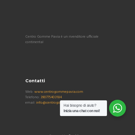
Centro Gomme Pavia è un rivenditore ufficiale
continental
Contatti
Web:
www.centrogommepavia.com
Telefono:
390775403184
email:
info@centrogommepavia.com
Hai bisogno di aiuto?
Inizia una chat con noi!