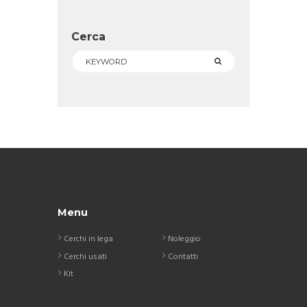
Cerca
Menu
Cerchi in lega
Noleggio
Cerchi usati
Contatti
Kit