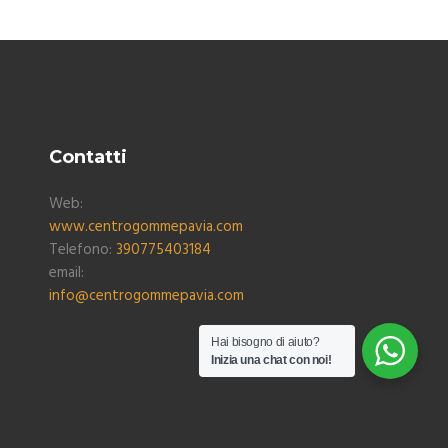
Contatti
Web:
www.centrogommepavia.com
Telefono:
390775403184
email:
info@centrogommepavia.com
Hai bisogno di aiuto?
Inizia una chat con noi!