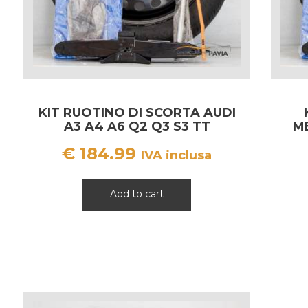
KIT RUOTINO DI SCORTA AUDI
A3 A4 A6 Q2 Q3 S3 TT
M
B
€
184.99
IVA inclusa
Add to cart