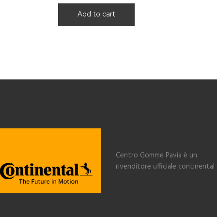
Add to cart
Centro Gomme Pavia è un
rivenditore ufficiale continental