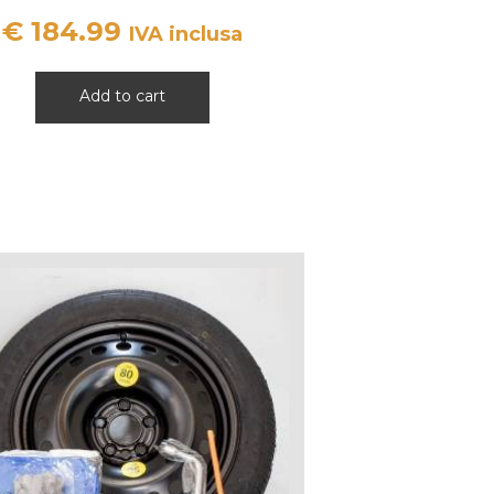
PASSAT CADDY BEATLE
€
184.99
IVA inclusa
Add to cart