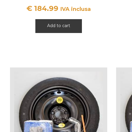
KODIAQ KAROQ SEAT LEON
€
184.99
ATECA MG
IVA inclusa
Add to cart