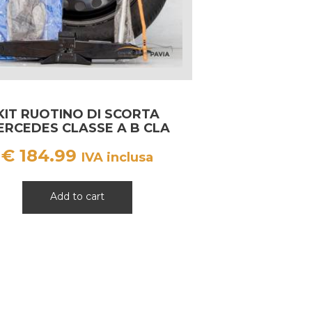
KIT RUOTINO DI SCORTA
ERCEDES CLASSE A B CLA
MW SERIE 1 SERIE 2 MINI
€
184.99
COOPER
IVA inclusa
Add to cart