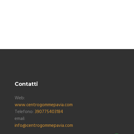
Contatti
Web:
www.centrogommepavia.com
Telefono:
390775403184
email:
info@centrogommepavia.com