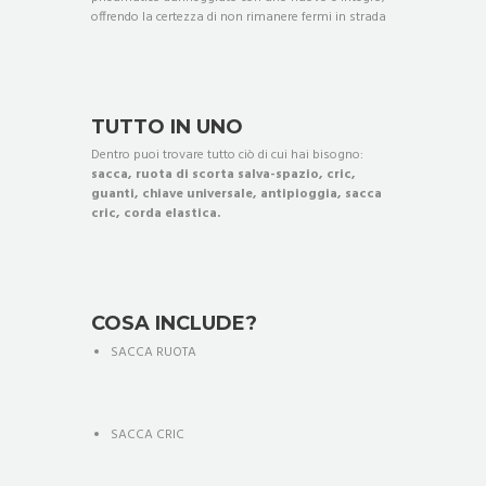
offrendo la certezza di non rimanere fermi in strada
TUTTO IN UNO
Dentro puoi trovare tutto ciò di cui hai bisogno:
sacca, ruota di scorta salva-spazio, cric,
guanti, chiave universale, antipioggia, sacca
cric, corda elastica.
COSA INCLUDE?
SACCA RUOTA
SACCA CRIC