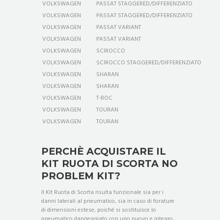
VOLKSWAGEN
PASSAT STAGGERED/DIFFERENZIATO
VOLKSWAGEN
PASSAT STAGGERED/DIFFERENZIATO
VOLKSWAGEN
PASSAT VARIANT
VOLKSWAGEN
PASSAT VARIANT
VOLKSWAGEN
SCIROCCO
VOLKSWAGEN
SCIROCCO STAGGERED/DIFFERENZIATO
VOLKSWAGEN
SHARAN
VOLKSWAGEN
SHARAN
VOLKSWAGEN
T-ROC
VOLKSWAGEN
TOURAN
VOLKSWAGEN
TOURAN
PERCHÈ ACQUISTARE IL
KIT RUOTA DI SCORTA NO
PROBLEM KIT?
Il Kit Ruota di Scorta risulta funzionale sia per i
danni laterali al pneumatico, sia in caso di forature
di dimensioni estese, poiché si sostituisce lo
pneumatico danneggiato con uno nuovo e integro,