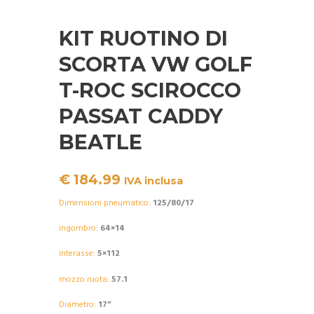
KIT RUOTINO DI
SCORTA VW GOLF
T-ROC SCIROCCO
PASSAT CADDY
BEATLE
€
184.99
IVA inclusa
Dimensioni pneumatico:
125/80/17
ingombro:
64×14
interasse:
5×112
mozzo ruota:
57.1
Diametro:
17”