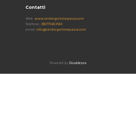
Contatti
Web:
www.centrogommepavia.com
Telefono:
390775403184
email:
info@centrogommepavia.com
Powered by
Doublesox