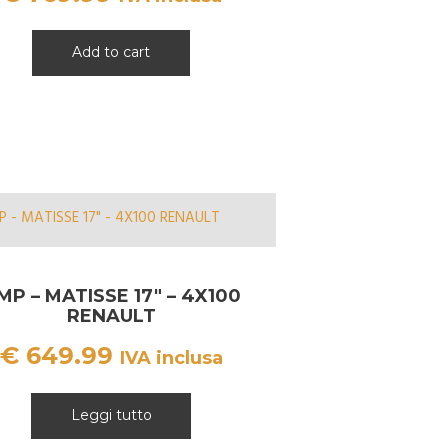
Add to cart
MP – MATISSE 17″ – 4X100
RENAULT
€
649.99
IVA inclusa
Leggi tutto