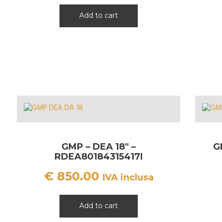
Add to cart
GMP – DEA 18″ –
G
RDEA80184315417I
€
850.00
IVA inclusa
Add to cart