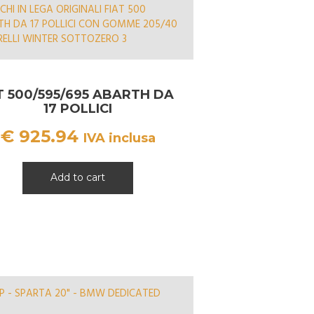
T 500/595/695 ABARTH DA
17 POLLICI
€
925.94
IVA inclusa
Add to cart