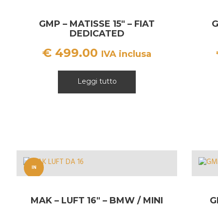
GMP – MATISSE 15″ – FIAT
G
DEDICATED
€
499.00
IVA inclusa
Leggi tutto
IN
OFFERT
MAK – LUFT 16″ – BMW / MINI
G
A!