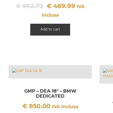
Il
Il
€
602.73
€
469.99
IVA
prezzo
prezzo
inclusa
originale
attuale
era:
è:
Add to cart
€ 602.73.
€ 469.99.
GMP – DEA 18″ – BMW
DEDICATED
€
850.00
IVA inclusa