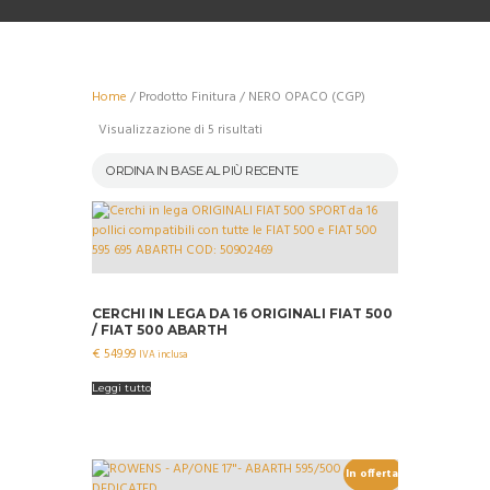
Home
/ Prodotto Finitura / NERO OPACO (CGP)
Ordina
Visualizzazione di 5 risultati
in
base
al
più
recente
CERCHI IN LEGA DA 16 ORIGINALI FIAT 500
/ FIAT 500 ABARTH
€
549.99
IVA inclusa
Leggi tutto
In offerta!