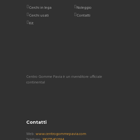
Cerchi in lega
Noleggio
Cerchi usati
Contatti
Kit
Centro Gomme Pavia è un rivenditore ufficiale
continental
Contatti
Web:
www.centrogommepavia.com
Telefono:
390775403184