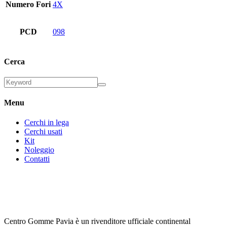
Numero Fori
4X
PCD
098
Cerca
Menu
Cerchi in lega
Cerchi usati
Kit
Noleggio
Contatti
Centro Gomme Pavia è un rivenditore ufficiale continental