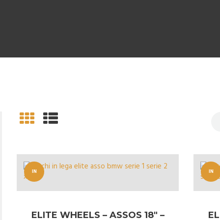
IN
IN
OFFERT
OFFERT
A!
A!
ELITE WHEELS – ASSOS 18″ –
EL