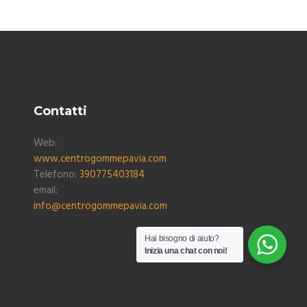
Contatti
Web:
www.centrogommepavia.com
Telefono:
390775403184
email:
info@centrogommepavia.com
Hai bisogno di aiuto?
Inizia una chat con noi!