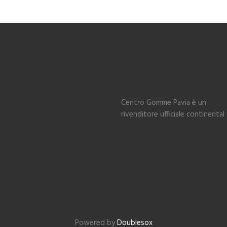
Centro Gomme Pavia è un
rivenditore ufficiale continental
Powered by
Doublesox