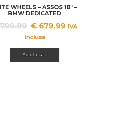
ITE WHEELS – ASSOS 18″ –
BMW DEDICATED
Il
Il
799.99
€
679.99
IVA
prezzo
prezzo
inclusa
originale
attuale
era:
è:
Add to cart
€ 799.99.
€ 679.99.