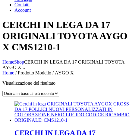
Contatti
Account
CERCHI IN LEGA DA 17
ORIGINALI TOYOTA AYGO
X CMS1210-1
Home
Shop
CERCHI IN LEGA DA 17 ORIGINALI TOYOTA
AYGO X...
Home
/ Prodotto Modello / AYGO X
Visualizzazione del risultato
CERCHI IN LEGA DA 17