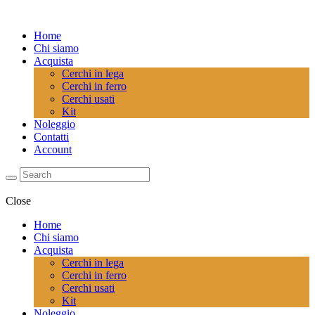
Home
Chi siamo
Acquista
Cerchi in lega
Cerchi in ferro
Cerchi usati
Kit
Noleggio
Contatti
Account
Close
Home
Chi siamo
Acquista
Cerchi in lega
Cerchi in ferro
Cerchi usati
Kit
Noleggio