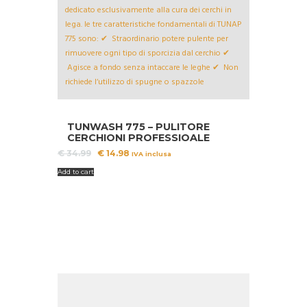
A!
TUNWASH 775 – PULITORE
CERCHIONI PROFESSIOALE
Il
Il
€
34.99
€
14.98
IVA inclusa
prezzo
prezzo
Add to cart
originale
attuale
era:
è:
€ 34.99.
€ 14.98.