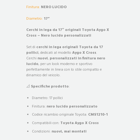
Finitura:
NERO LUCIDO
Diametro:
17”
Cerchi in lega da 17″ originali Toyota Aygo X
Cross – Nero lucido personalizzati
Set di
cerchi in lega originali Toyota da 17
pollici
, dedicati al modello
Aygo X Cross
.
Cerchi
nuovi
,
personalizzati in finitura nero
lucido
, per un look moderno e sportivo
perfettamente in linea con lo stile compatto e
dinamico del veicolo.
📐
Specifiche prodotto
:
Diametro: 17 pollici
Finitura:
nero lucido personalizzato
Codice ricambio originale Toyota:
CMS1210-1
Compatibili con:
Toyota Aygo X Cross
Condizioni:
nuovi, mai montati