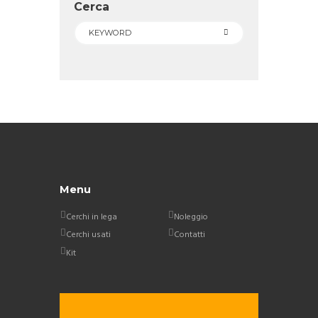
Cerca
Menu
Cerchi in lega
Noleggio
Cerchi usati
Contatti
Kit