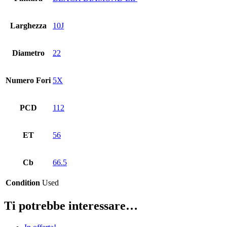
Larghezza
10J
Diametro
22
Numero Fori
5X
PCD
112
ET
56
Cb
66.5
Condition
Used
Ti potrebbe interessare…