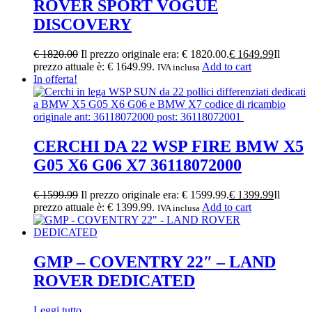
ROVER SPORT VOGUE
DISCOVERY
€
1820.00
Il prezzo originale era: € 1820.00.
€
1649.99
Il
prezzo attuale è: € 1649.99.
Add to cart
IVA inclusa
In offerta!
CERCHI DA 22 WSP FIRE BMW X5
G05 X6 G06 X7 36118072000
€
1599.99
Il prezzo originale era: € 1599.99.
€
1399.99
Il
prezzo attuale è: € 1399.99.
Add to cart
IVA inclusa
GMP – COVENTRY 22″ – LAND
ROVER DEDICATED
Leggi tutto