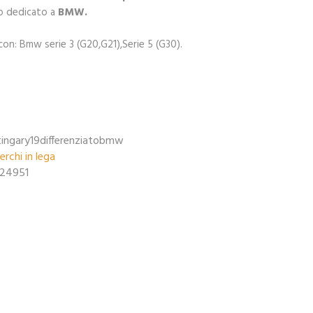
to dedicato a
BMW.
con: Bmw serie 3 (G20,G21),Serie 5 (G30).
tingary19differenziatobmw
erchi in lega
24951