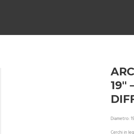
ARC
19″
DIF
Diametro: 1
Cerchi in le