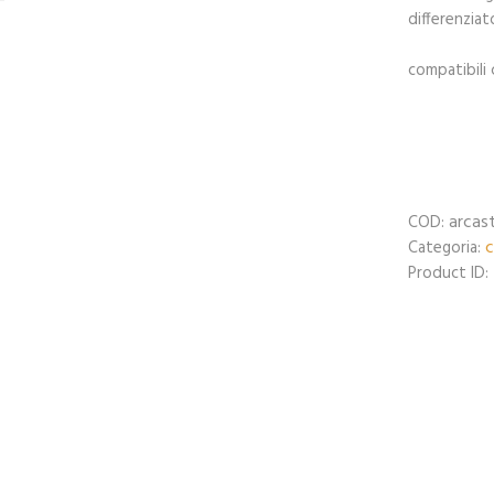
differenzia
compatibili 
arcas
COD:
c
Categoria:
Product ID: